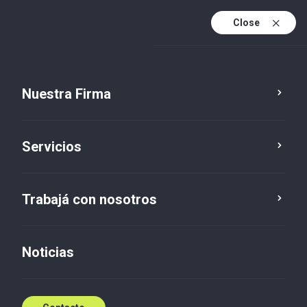
Close
Es
Es (active)
En
Nuestra Firma
Servicios
Trabajá con nosotros
Noticias
Noticias