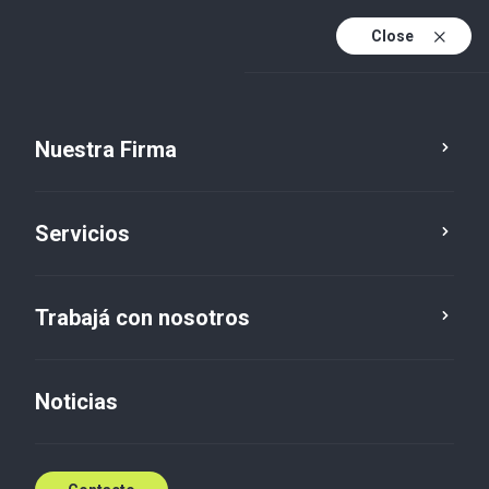
Close
Es
Es (active)
En
Nuestra Firma
Socios
Servicios
Trabajá con nosotros
Noticias