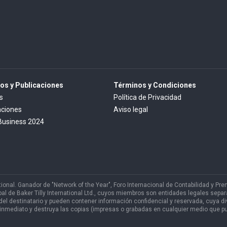
los y Publicaciones
Términos y Condiciones
s
Política de Privacidad
aciones
Aviso legal
Business 2024
ional. Ganador de "Network of the Year", Foro Internacional de Contabilidad y Pr
al de Baker Tilly International Ltd., cuyos miembros son entidades legales sepa
l destinatario y pueden contener información confidencial y reservada, cuya divu
il de inmediato y destruya las copias (impresas o grabadas en cualquier medio que