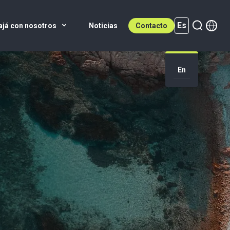
Es
ajá con nosotros
Noticias
Contacto
Es (active)
En