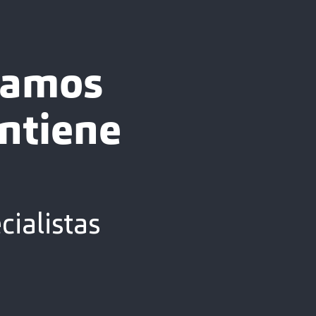
tamos
ntiene
ialistas