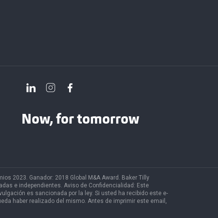
Now, for tomorrow
emios 2023. Ganador: 2018 Global M&A Award. Baker Tilly
radas e independientes. Aviso de Confidencialidad: Este
lgación es sancionada por la ley. Si usted ha recibido este e-
 pueda haber realizado del mismo. Antes de imprimir este email,