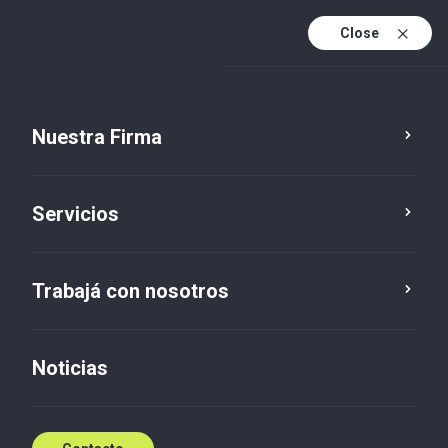
Close
Es
Es (active)
En
Nuestra Firma
Socios
Servicios
Fernando Cardozo
Partner - Auditoría
Trabajá con nosotros
Contáctenos
Noticias