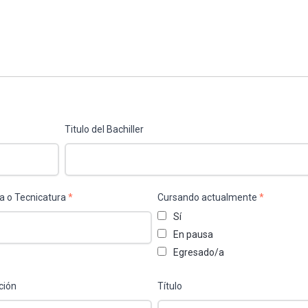
Titulo del Bachiller
a o Tecnicatura
*
Cursando actualmente
*
Sí
En pausa
Egresado/a
ución
Título