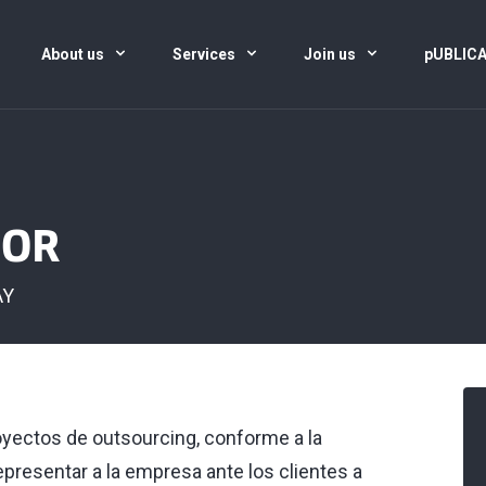
About us
Services
Join us
pUBLIC
IOR
AY
oyectos de outsourcing, conforme a la
epresentar a la empresa ante los clientes a