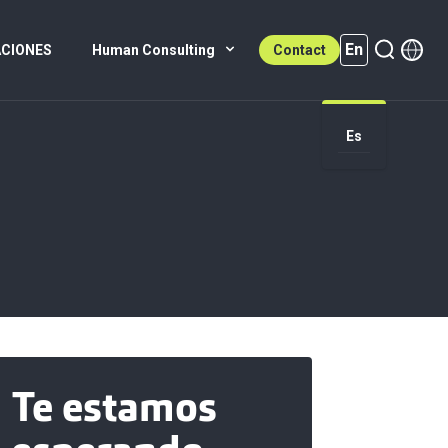
En
ACIONES
Human Consulting
Contact
Es
En (active)
Te estamos