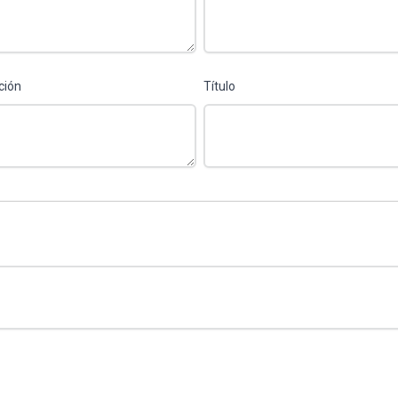
ución
Título