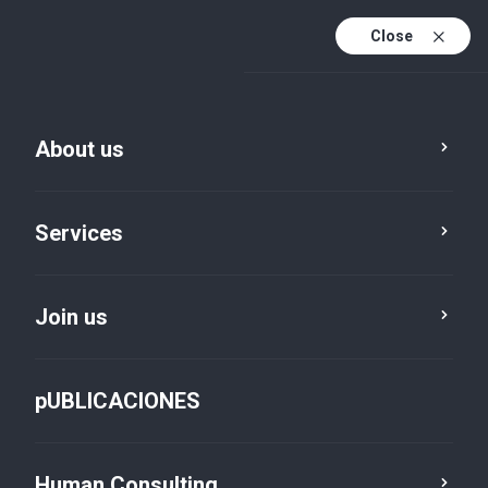
Close
En
Es
About us
En (active)
Services
Join us
Locations
Ciudad del Este
pUBLICACIONES
Human Consulting