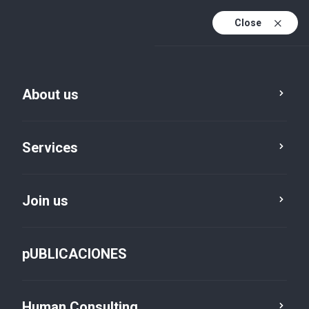
Close
En
Es
About us
En (active)
Services
Join us
pUBLICACIONES
Entrada 85438
Human Consulting